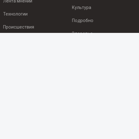
Лента мнений
Культура
Технологии
Подробно
Происшествия
Здоровье
Экономика
ПОДПИСКА
Подпишись на рассылку NEWSROOM24
и будь
в курсе новостей в своём городе:
Подписаться
© 2012 - 2025 ООО "Ньюсрум" (ИА Newsroom24 (Ньюсрум24).
Учредитель — ООО "Ньюсрум"
Свидетельство о регистрации СМИ ИА № ФС 77 - 45920 от 22.07.2011г.
выдано Федеральной службой по надзору в сфере связи,
информационных технологий и массовый коммуникаций.