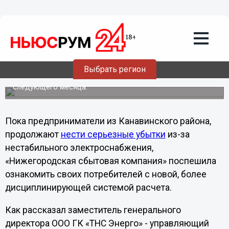
10.10.2012
22:10
С октября в Нижегородской области за
электричество нужно платить «месяц
в месяц»
Теперь, по закону, снимать показания счетчика за
Выбрать регион
электричество нужно с 23 по 26 числа каждого месяца.
При этом произвести оплату нужно будет с 1 по 10 числа
следующего месяца.
Пока предприниматели из Канавинского района,
продолжают
нести серьезные убытки
из-за
нестабильного электроснабжения,
«Нижегородская сбытовая компания» поспешила
ознакомить своих потребителей с новой, более
дисциплинирующей системой расчета.
Как рассказал заместитель генерального
директора ООО ГК «ТНС Энерго» - управляющий