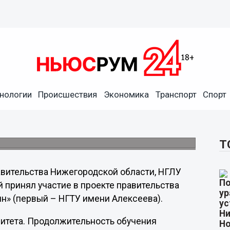
ктивно обучают
нологии
Происшествия
Экономика
Транспорт
Спорт
й Нижегородской области Сергей Кучин и
вистического университета Борис Жигалев
лых нижегородцев.
Т
авительства Нижегородской области, НГЛУ
 принял участие в проекте правительства
н» (первый – НГТУ имени Алексеева).
ситета. Продолжительность обучения