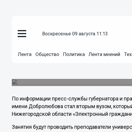
Общество
воскресенье 09 августа 11:13
09.10.2012
20:17
Нижегородских пенсионеров а
компьютерной грамотности
Лента
Общество
Политика
Лента мнений
Тех
10 октября министр информационных технологи
ректор Нижегородского государственного линг
откроют новый компьютерный класс для пожи
По информации пресс-службы губернатора и пр
имени Добролюбова стал вторым вузом, который
Нижегородской области «Электронный граждани
Занятия будут проводить преподаватели универ