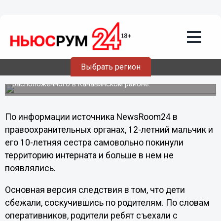
08.10.2012
21:20
Малолетние брат с сестрой сбежали к
родителям из интерната в Нижнем
Новгороде
Выбрать регион
О пропаже двух своих воспитанников 7 октября заявило
руководство реабилитационного центра «Бригантина»,
расположенного в Канавинском районе.
По информации источника NewsRoom24 в
правоохранительных органах, 12-летний мальчик и
его 10-летняя сестра самовольно покинули
территорию интерната и больше в нем не
появлялись.
Основная версия следствия в том, что дети
сбежали, соскучившись по родителям. По словам
оперативников, родители ребят съехали с