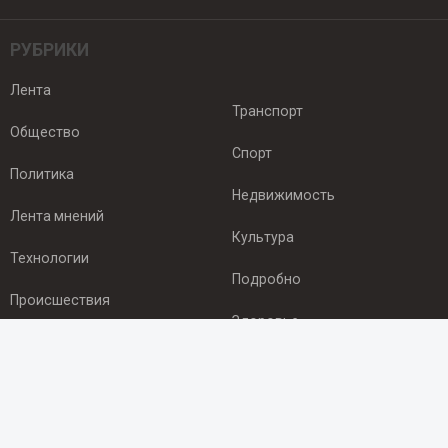
РУБРИКИ
Лента
Транспорт
Общество
Спорт
Политика
Недвижимость
Лента мнений
Культура
Технологии
Подробно
Происшествия
Здоровье
Экономика
ПОДПИСКА
Подпишись на рассылку NEWSROOM24
и будь
в курсе новостей в своём городе: