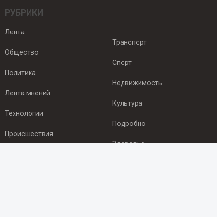
РУБРИКИ
Лента
Транспорт
Общество
Спорт
Политика
Недвижимость
Лента мнений
Культура
Технологии
Подробно
Происшествия
Здоровье
Экономика
ПОДПИСКА
Подпишись на рассылку NEWSROOM24
и будь
в курсе новостей в своём городе: