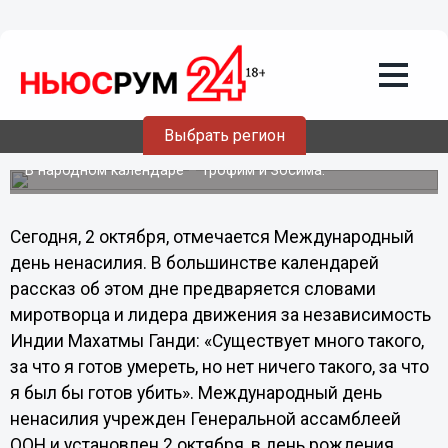
Общество
02.10.2012
17:26
Сегодня Международный день
Выбрать регион
ненасилия
В народном календаре – Трофим и Зосима.
Сегодня, 2 октября, отмечается Международный
день ненасилия. В большинстве календарей
рассказ об этом дне предваряется словами
миротворца и лидера движения за независимость
Индии Махатмы Ганди: «Существует много такого,
за что я готов умереть, но нет ничего такого, за что
я был бы готов убить». Международный день
ненасилия учрежден Генеральной ассамблеей
ООН и установлен 2 октября, в день рождения