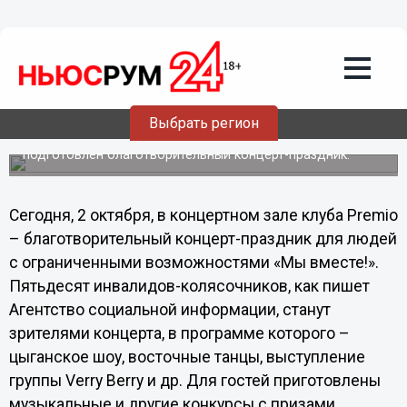
Общество
02.10.2012
16:56
Нижегородский клуб Premio
приглашает инвалидов-колясочников
на концерт
Выбрать регион
Для людей с ограниченными возможностями
подготовлен благотворительный концерт-праздник.
Сегодня, 2 октября, в концертном зале клуба Premio
– благотворительный концерт-праздник для людей
с ограниченными возможностями «Мы вместе!».
Пятьдесят инвалидов-колясочников, как пишет
Агентство социальной информации, станут
зрителями концерта, в программе которого –
цыганское шоу, восточные танцы, выступление
группы Verry Berry и др. Для гостей приготовлены
музыкальные и другие конкурсы с призами.