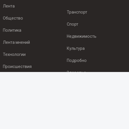
Лента
Транспорт
Общество
Спорт
Политика
Недвижимость
Лента мнений
Культура
Технологии
Подробно
Происшествия
Здоровье
Экономика
ПОДПИСКА
Подпишись на рассылку NEWSROOM24
и будь
в курсе новостей в своём городе: