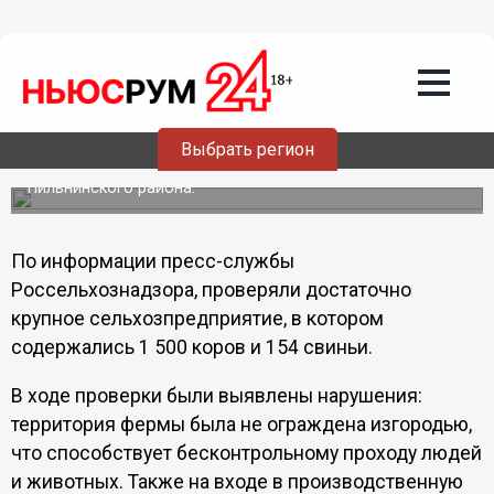
22.09.2012
00:30
Африканская чума могла проникнуть в
Нижегородскую область
Ветеринарными специалистами Управления
Россельхознадзора по Нижегородской области и
Выбрать регион
Республике Марий Эл была проведена внеплановая
выездная проверка сельскохозяйственного предприятия
Пильнинского района.
По информации пресс-службы
Россельхознадзора, проверяли достаточно
крупное сельхозпредприятие, в котором
содержались 1 500 коров и 154 свиньи.
В ходе проверки были выявлены нарушения:
территория фермы была не ограждена изгородью,
что способствует бесконтрольному проходу людей
и животных. Также на входе в производственную