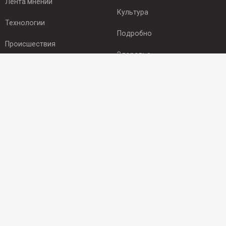
Лента мнений
Культура
Технологии
Подробно
Происшествия
Здоровье
Экономика
ПОДПИСКА
Подпишись на рассылку NEWSROOM24
и будь
в курсе новостей в своём городе:
Подписаться
© 2012 - 2025 ООО "Ньюсрум" (ИА Newsroom24 (Ньюсрум24).
Учредитель — ООО "Ньюсрум"
Свидетельство о регистрации СМИ ИА № ФС 77 - 45920 от 22.07.2011г.
выдано Федеральной службой по надзору в сфере связи,
информационных технологий и массовый коммуникаций.