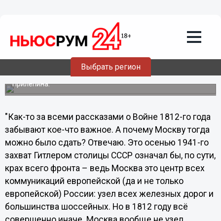
Завтра исполняется 200 лет, как
Наполеон вошел в Москву
"На самом деле Российской империи наступал бы
гарантированный кирдык, дойди Наполеон до Нижнего
Новгорода", - пишет по этому поводу в своем блоге
историк и публицист Алексей Волынец, в прошлом
Выбрать регион
редактор газеты "Лимонка" и один первых публикаторов
нашего уже широко известного земляка Захара
Прилепина.
"Как-то за всеми рассказами о Войне 1812-го года
забывают кое-что важное. А почему Москву тогда
можно было сдать? Отвечаю. Это осенью 1941-го
захват Гитлером столицы СССР означал бы, по сути,
крах всего фронта – ведь Москва это центр всех
коммуникаций европейской (да и не только
европейской) России: узел всех железных дорог и
большинства шоссейных. Но в 1812 году всё
совершенно иначе. Москва вообще не узел