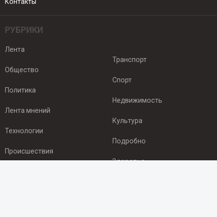
Контакты
РУБРИКИ
Лента
Транспорт
Общество
Спорт
Политика
Недвижимость
Лента мнений
Культура
Технологии
Подробно
Происшествия
Здоровье
Экономика
ПОДПИСКА
Подпишись на рассылку NEWSROOM24
и будь
в курсе новостей в своём городе: