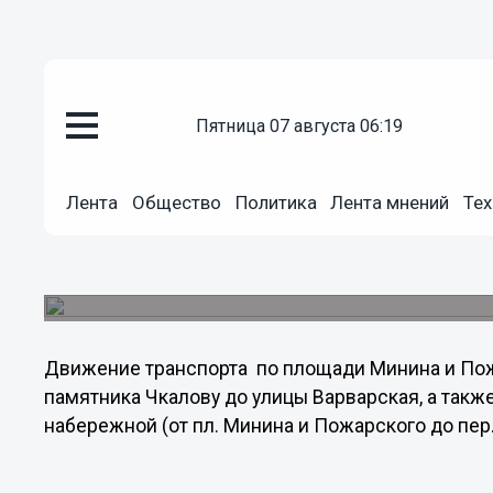
Общество
пятница 07 августа 06:19
08.09.2012
01:19
Движение транспорта по пл. М
будет закрыто 8 сентября с 17.
Лента
Общество
Политика
Лента мнений
Тех
Общественный транспорт изменит свои маршрут
организована на пл. Свободы, а автобусы будут
выставочного зала и далее по ул. Пискунова и 
Движение транспорта по площади Минина и Пожа
памятника Чкалову до улицы Варварская, а такж
набережной (от пл. Минина и Пожарского до пер