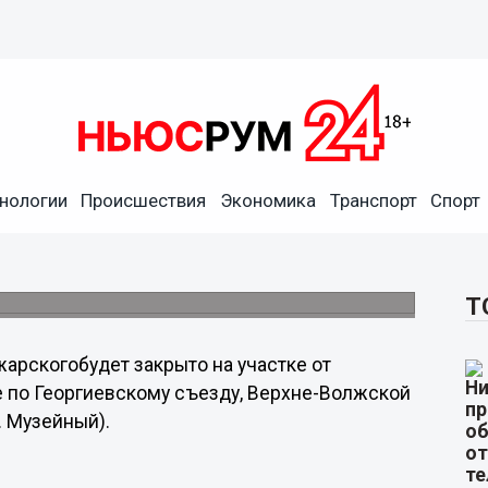
инина в Нижнем Новгороде
00 до 21.00
нологии
Происшествия
Экономика
Транспорт
Спорт
ы: конечная остановка троллейбусов будет
 следовать через пл. Минина мимо
Варварская
Т
рскогобудет закрыто на участке от
е по Георгиевскому съезду, Верхне-Волжской
. Музейный).