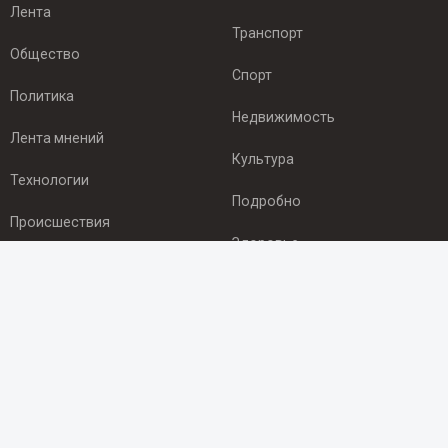
Лента
Транспорт
Общество
Спорт
Политика
Недвижимость
Лента мнений
Культура
Технологии
Подробно
Происшествия
Здоровье
Экономика
ПОДПИСКА
Подпишись на рассылку NEWSROOM24
и будь
в курсе новостей в своём городе:
Подписаться