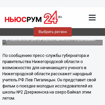
07.09.2012
22:55
Нижегородских школьников
привлекают к изучению физики в
Аэрокосмическом центре
Выбрать регион
Открытие специальной программы для юных
конструкторов и исследователей состоится 10 сентября
в Поволжском Центре аэрокосмического образования.
По сообщению пресс-службы губернатора и
правительства Нижегородской области о
возможностях для начинающего ученого в
Нижегородской области расскажет народный
учитель РФ Лев Пигалицын. Он представит свой
фильм о поездке молодых исследователей из
школы №2 Дзержинска на озеро Байкал этим
летом.