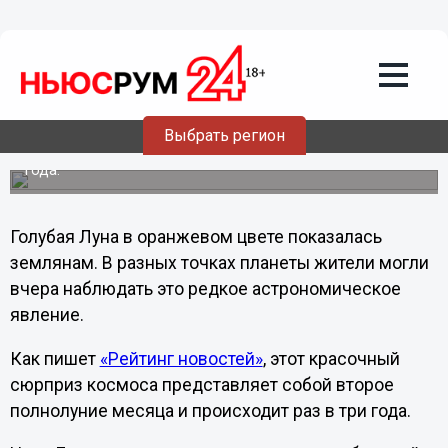
Общество
03.09.2012
17:42
Голубая Луна в оранжевом цвете
показалась землянам
Выбрать регион
Редкое астрономическое явление происходит раз в три
года.
Голубая Луна в оранжевом цвете показалась
землянам. В разных точках планеты жители могли
вчера наблюдать это редкое астрономическое
явление.
Как пишет
«Рейтинг новостей»
, этот красочный
сюрприз космоса представляет собой второе
полнолуние месяца и происходит раз в три года.