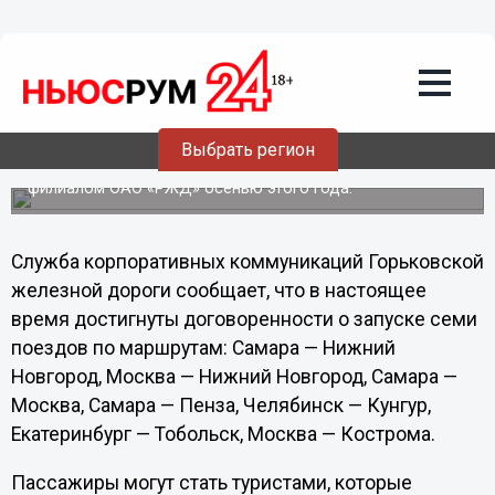
Общество
22.08.2012
06:10
Нижний Новгород включен в проект
железнодорожного туризма
Выбрать регион
Движение туристических поездов между Нижним
Новгородом, Москвой и Самарой будет организовано
филиалом ОАО «РЖД» осенью этого года.
Служба корпоративных коммуникаций Горьковской
железной дороги сообщает, что в настоящее
время достигнуты договоренности о запуске семи
поездов по маршрутам: Самара — Нижний
Новгород, Москва — Нижний Новгород, Самара —
Москва, Самара — Пенза, Челябинск — Кунгур,
Екатеринбург — Тобольск, Москва — Кострома.
Пассажиры могут стать туристами, которые