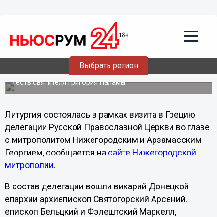
13.08.2012
23:14
Митрополит Георгий совершил
Божественную литургию в
кафедральном соборе Салоников
12 августа в городе Салоники Митрополит
Выбрать регион
Нижегородский и Арзамасский Георгий совершил
Божественную литургию в кафедральном соборе в
честь святителя Григория Паламы.
Литургия состоялась в рамках визита в Грецию
делегации Русской Православной Церкви во главе
с митрополитом Нижегородским и Арзамасским
Георгием, сообщается на
сайте Нижегородской
митрополии.
В состав делегации вошли викарий Донецкой
епархии архиепископ Святогорский Арсений,
епископ Бельцкий и Фэлештский Маркелл,