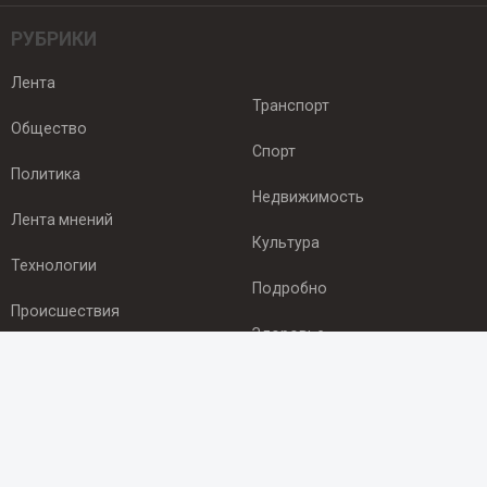
РУБРИКИ
Лента
Транспорт
Общество
Спорт
Политика
Недвижимость
Лента мнений
Культура
Технологии
Подробно
Происшествия
Здоровье
Экономика
ПОДПИСКА
Подпишись на рассылку NEWSROOM24
и будь
в курсе новостей в своём городе: