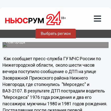
Общество
22.07.2012
19:05
Пассажиры и водитель "Мерседеса"
госпитализированы после аварии с
ВАЗом
Выбрать регион
ДТП произошло в субботу в Приокском районе Нижнего
Новгорода.
Как сообщает пресс-служба ГУ МЧС России по
Нижегородской области, около шести часов
вечера поступило сообщение о ДТП на улице
Заовражной Приокского района Нижнего
Новгорода, где столкнулись "Мерседес" и
ВАЗ-2107. В результате ДТП пострадали водитель
"Мерседеса" 1976 года рождения и два его
пассажира: мужчины 1980 и 1981 годов рождения.
Пострадавшие после оказания первой