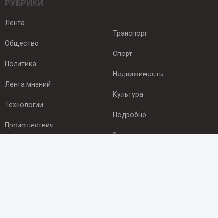
РУБРИКИ
Лента
Транспорт
Общество
Спорт
Политика
Недвижимость
Лента мнений
Культура
Технологии
Подробно
Происшествия
Здоровье
Экономика
ПОДПИСКА
Подпишись на рассылку NEWSROOM24
и будь
в курсе новостей в своём городе: