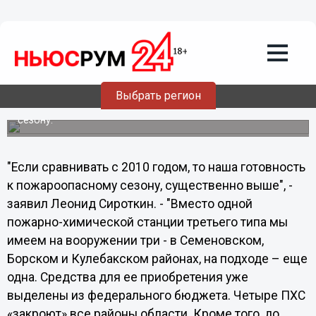
«Опыт Нижегородской области по
лесному видеонаблюдению
перенимают в других регионах», -
Сироткин
Заместитель директора департамента лесного
Выбрать регион
хозяйства Нижегородской области Леонид Сироткин
рассказал о готовности области к пожароопасному
сезону.
"Если сравнивать с 2010 годом, то наша готовность
к пожароопасному сезону, существенно выше", -
заявил Леонид Сироткин. - "Вместо одной
пожарно-химической станции третьего типа мы
имеем на вооружении три - в Семеновском,
Борском и Кулебакском районах, на подходе – еще
одна. Средства для ее приобретения уже
выделены из федерального бюджета. Четыре ПХС
«закроют» все районы области. Кроме того, до