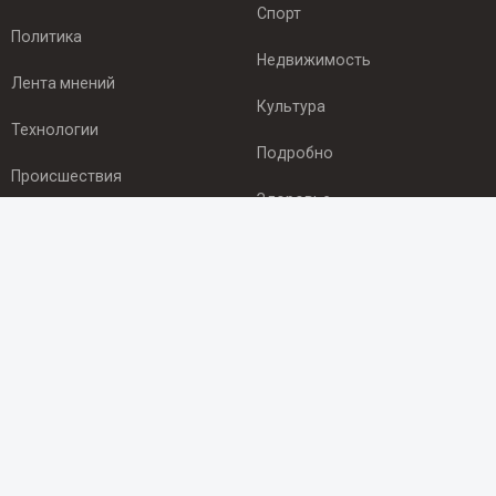
Спорт
Политика
Недвижимость
Лента мнений
Культура
Технологии
Подробно
Происшествия
Здоровье
Экономика
ПОДПИСКА
Подпишись на рассылку NEWSROOM24
и будь
в курсе новостей в своём городе:
Подписаться
© 2012 - 2025 ООО "Ньюсрум" (ИА Newsroom24 (Ньюсрум24).