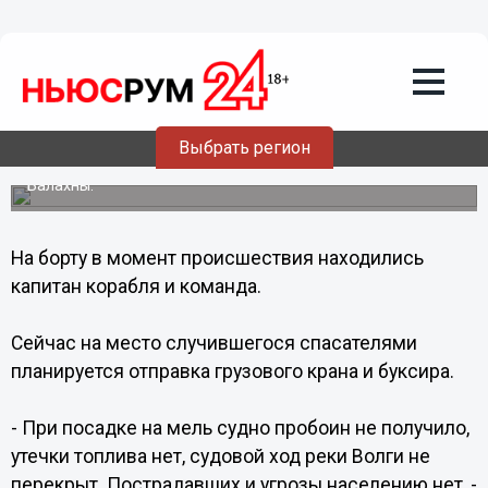
Общество
28.06.2012
19:37
За Борским мостом баржа села на мель
Выбрать регион
Грузовое судно с мазутом село на мель на Волге
примерно в пяти километрах от Стрелки в сторону
Балахны.
На борту в момент происшествия находились
капитан корабля и команда.
Сейчас на место случившегося спасателями
планируется отправка грузового крана и буксира.
- При посадке на мель судно пробоин не получило,
утечки топлива нет, судовой ход реки Волги не
перекрыт. Пострадавших и угрозы населению нет, -