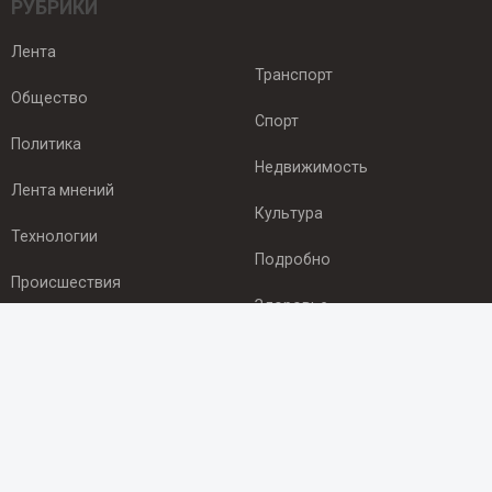
РУБРИКИ
Лента
Транспорт
Общество
Спорт
Политика
Недвижимость
Лента мнений
Культура
Технологии
Подробно
Происшествия
Здоровье
Экономика
ПОДПИСКА
Подпишись на рассылку NEWSROOM24
и будь
в курсе новостей в своём городе: