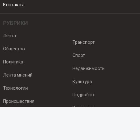
Контакты
РУБРИКИ
Лента
Транспорт
Общество
Спорт
Политика
Недвижимость
Лента мнений
Культура
Технологии
Подробно
Происшествия
Здоровье
Экономика
ПОДПИСКА
Подпишись на рассылку NEWSROOM24
и будь
в курсе новостей в своём городе: