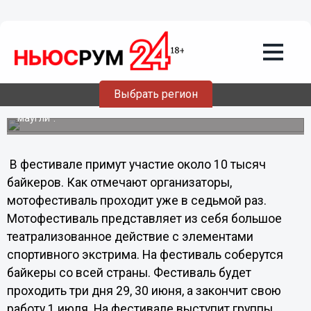
Общество
28.06.2012
05:53
В выходные в Павлово пройдет
мотофестиваль "Берег Маугли"
Выбрать регион
29, 30 июня и 1 июля в городе Павлово около озера
Кузьминское пройдет ежегодный мотофестиваль "Берег
маугли".
В фестивале примут участие около 10 тысяч
байкеров. Как отмечают организаторы,
мотофестиваль проходит уже в седьмой раз.
Мотофестиваль представляет из себя большое
театрализованное действие с элементами
спортивного экстрима. На фестиваль соберутся
байкеры со всей страны. Фестиваль будет
проходить три дня 29, 30 июня, а закончит свою
работу 1 июля. На фестивале выступит группы