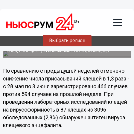
Общество
10.06.2012
00:47
466 нижегородцев обратились с
присасыванием клещей за неделю
С начала апреля за медицинской помощью с
Выбрать регион
присасыванием клещей обратилось 4300 человек, что на
12,2% больше, чем за аналогичный период прошлого
года, сообщает региональный Роспотребнадзор.
По сравнению с предыдущей неделей отмечено
снижение числа присасываний клещей в 1,3 раза -
с 28 мая по 3 июня зарегистрировано 466 случаев
против 594 случаев на прошлой неделе. При
проведении лабораторных исследований клещей
на вирусоформность в 87 клещах из 3096
обследованных (2,8%) обнаружен антиген вируса
клещевого энцефалита.