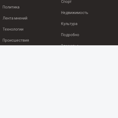
Спорт
Политика
Недвижимость
Лента мнений
Культура
Технологии
Подробно
Происшествия
Здоровье
Экономика
ПОДПИСКА
Подпишись на рассылку NEWSROOM24
и будь
в курсе новостей в своём городе:
Подписаться
© 2012 - 2025 ООО "Ньюсрум" (ИА Newsroom24 (Ньюсрум24).