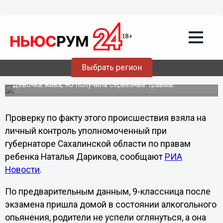
Общество
05.06.2012
16:15
На Сахалине 15-летняя школьница
выбросилась из окна из-за несданного
Выбрать регион
экзамена
Девочка жива, но получила серьезные травмы.
Проверку по факту этого происшествия взяла на
личный контроль уполномоченный при
губернаторе Сахалинской области по правам
ребенка Наталья Дарикова, сообщают
РИА
Новости
.
По предварительным данным, 9-классница после
экзамена пришла домой в состоянии алкогольного
опьянения, родители не успели оглянуться, а она