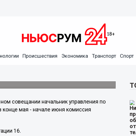
нологии
Происшествия
Экономика
Транспорт
Спорт
ит городские пляжи
ит работу, проведенную по подготовке
Т
вном совещании начальник управления по
в конце мая - начале июня комиссия
ации 16.