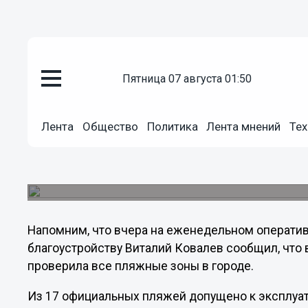
пятница 07 августа 01:50
Общество
05.06.2012
16:00
Лента
Общество
Политика
Лента мнений
Тех
Олег Кондрашов лично осмотр
Сегодня глава городской администрации провер
городских пляжей к купальному сезону.
Напомним, что вчера на еженедельном операти
благоустройству Виталий Ковалев сообщил, что 
проверила все пляжные зоны в городе.
Из 17 официальных пляжей допущено к эксплуат