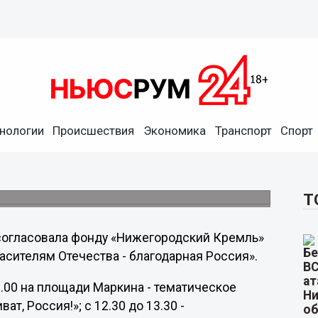
совала мероприятия на 12
нологии
Происшествия
Экономика
Транспорт
Спорт
ным группам граждан проведение
Т
согласовала фонду «Нижегородский Кремль»
асителям Отечества - благодарная Россия».
.00 на площади Маркина - тематическое
т, Россия!»; с 12.30 до 13.30 -