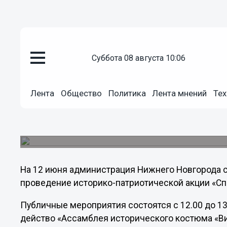
Общество
суббота 08 августа 10:06
05.06.2012
02:14
Администрация Нижнего согла
Лента
Общество
Политика
Лента мнений
Тех
июня
Администрация города согласовала инициатив
нескольких публичных мероприятий в июне.
На 12 июня администрация Нижнего Новгорода 
проведение историко-патриотической акции «Сп
Публичные мероприятия состоятся с 12.00 до 13
действо «Ассамблея исторического костюма «Вива