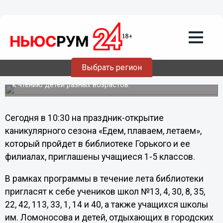
Общество
04.06.2012
13:25
«Летний книжный вояж» стартует в
Нижегородском районе
Сегодня в Центральной районной детской библиотеке
Выбрать регион
им. Горького стартует программа летнего чтения,
ориентированная на организацию досуга и приобщение
к чтению детей разных возрастов.
Сегодня в 10:30 на праздник-открытие
каникулярного сезона «Едем, плаваем, летаем»,
который пройдет в библиотеке Горького и ее
филиалах, приглашены учащиеся 1-5 классов.
В рамках программы в течение лета библиотеки
пригласят к себе учеников школ №13, 4, 30, 8, 35,
22, 42, 113, 33, 1, 14 и 40, а также учащихся школы
им. Ломоносова и детей, отдыхающих в городских