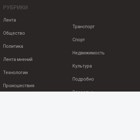
РУБРИКИ
Лента
Транспорт
Общество
Спорт
Политика
Недвижимость
Лента мнений
Культура
Технологии
Подробно
Происшествия
Здоровье
Экономика
ПОДПИСКА
Подпишись на рассылку NEWSROOM24
и будь
в курсе новостей в своём городе: