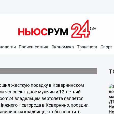
нологии
Происшествия
Экономика
Транспорт
Спорт
вертолета ребенок
Нижегородской области.
Т
овершил жесткую посадку в Ковернинском
ри человека: двое мужчин и 12-летний
oom24 владельцем вертолета является
Нижнего Новгорода в Ковернино, посадил
правились на кладбище, чтобы посетить