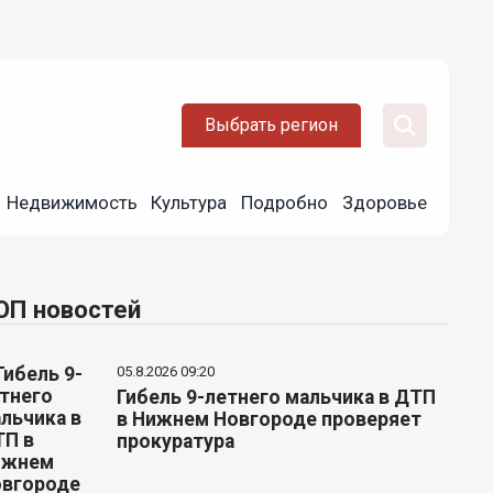
Выбрать регион
Недвижимость
Культура
Подробно
Здоровье
ОП новостей
05.8.2026 09:20
Гибель 9-летнего мальчика в ДТП
в Нижнем Новгороде проверяет
прокуратура