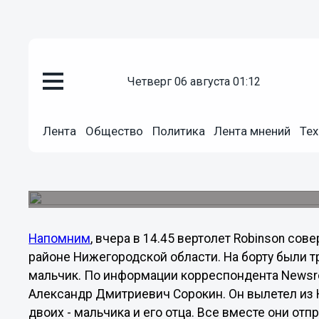
четверг 06 августа 01:12
Общество
12.05.2012
18:39
Лента
Общество
Политика
Лента мнений
Тех
Раненый при жесткой посадке 
доставлен в Нижний
Об этом сообщает Главное управление МЧС по 
Напомним
, вчера в 14.45 вертолет Robinson с
районе Нижегородской области. На борту были т
мальчик. По информации корреспондента Newsr
Александр Дмитриевич Сорокин. Он вылетел из 
двоих - мальчика и его отца. Все вместе они от