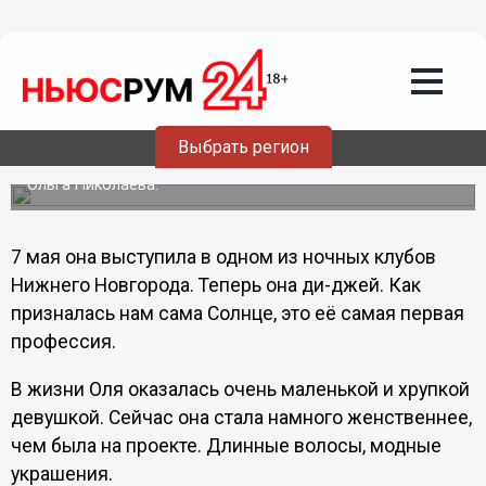
12.05.2012
03:05
Звезда «Дома-2» Солнце в Нижнем:
«На проект больше никогда не
вернусь»
Выбрать регион
Накануне Дня Победы в Нижнем Новгороде побывала
экс-участница «Дома-2» Солнце - в реальной жизни
Ольга Николаева.
7 мая она выступила в одном из ночных клубов
Нижнего Новгорода. Теперь она ди-джей. Как
призналась нам сама Солнце, это её самая первая
профессия.
В жизни Оля оказалась очень маленькой и хрупкой
девушкой. Сейчас она стала намного женственнее,
чем была на проекте. Длинные волосы, модные
украшения.