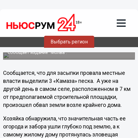
Общество
11.05.2012
22:29
Карстовый провал произошел в зоне
будущей АЭС
5 мая образовалась воронка диаметром около трех
Выбрать регион
метров у дороги, ведущей к селу Коробково
Навашинского района Нижегородской области,
сообщает издание "Молва".
Сообщается, что для засыпки провала местные
власти выделили 3 «Камаза» песка. А уже на
другой день в самом селе, расположенном в 7 км
от предполагаемой строительной площадки,
произошел обвал земли возле крайнего дома.
Хозяйка обнаружила, что значительная часть ее
огорода и забора ушли глубоко под землю, а к
самому жилому дому протянулась зловещая