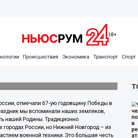
Нижнем Новгороде были
е», - Исхак Ягудин
нологии
Происшествия
Экономика
Транспорт
Спорт
тета Законодательного Собрания по
ношениям и лесопользованию Исхак
Т
 России, отмечали 67-ую годовщину Победы в
праздник мы вспоминали наших земляков,
ть нашей Родины. Традиционно
 городах России, но Нижний Новгород – из
частием военной техники. Это большая честь