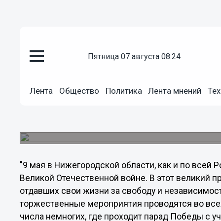
Общество
пятница 07 августа 08:24
11.05.2012
02:37
«Праздничные мероприятия в 
организованы на высоком уровн
Лента
Общество
Политика
Лента мнений
Тех
Об этом заявил заместитель председателя коми
агропромышленному комплексу, земельным от
Ягудин.
"9 мая в Нижегородской области, как и по всей
Великой Отечественной войне. В этот великий 
отдавших свои жизни за свободу и независимос
торжественные мероприятия проводятся во всех
числа немногих, где проходит парад Победы с у