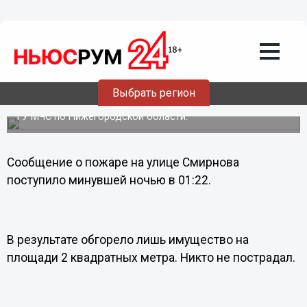
Общество
25.04.2012
19:18
В Нижнем в результате поджога едва
не сгорела «Шаурма»
Две минуты потребовалось пожарным, чтобы
Выбрать регион
ликвидировать возгорание в киоске «Шаурма» в
Автозаводском районе Нижнего Новгорода, сообщает
ГУ МЧС по Нижегородской области.
Сообщение о пожаре на улице Смирнова
поступило минувшей ночью в 01:22.
В результате обгорело лишь имущество на
площади 2 квадратных метра. Никто не пострадал.