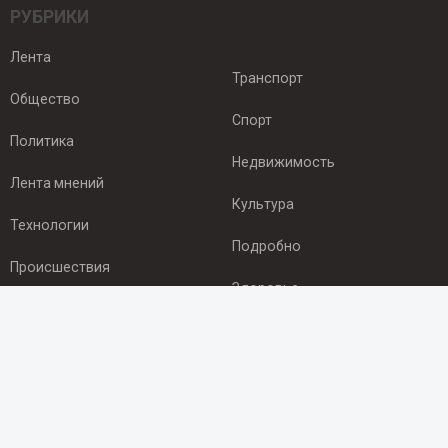
РУБРИКИ
Лента
Транспорт
Общество
Спорт
Политика
Недвижимость
Лента мнений
Культура
Технологии
Подробно
Происшествия
Здоровье
Экономика
ПОДПИСКА
Подпишись на рассылку NEWSROOM24
и будь
в курсе новостей в своём городе: