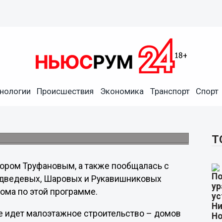
етров жилья для
3 года в регионе
нологии
Происшествия
Экономика
Транспорт
Спорт
одской области Ольга Носкова провела
амках которого проверила ход реализации
малоэтажным жильем работников
в».
Т
тором Труфановым, а также пообщалась с
едведевых, Шаровых и Рукавишниковых
дома по этой программе.
е идет малоэтажное строительство – домов