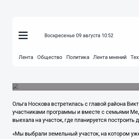
Общество
25.04.2012
03:21
воскресенье 09 августа 10:52
Более 68 тысяч квадратных м
бюджетников будет введено за 
Лента
Общество
Политика
Лента мнений
Тех
Сегодня министр социальной политики Нижегор
выездное совещание в Городецком районе, в р
новой областной программы по обеспечению 
бюджетной сферы – «Ипотека для бюджетнико
Ольга Носкова встретилась с главой района Вик
участниками программы и вместе с семьями М
выехала на участок, где планируется построить 
«Мы выбрали земельный участок, на котором уж