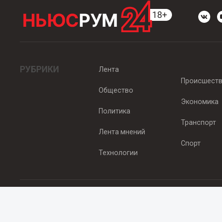
РУБРИКИ
Лента
Происшест
Общество
Экономика
Политика
Транспорт
Лента мнений
Спорт
Технологии
© 2012 - 2025 ООО "Ньюсрум" (ИА Newsroom24 (Ньюсрум24). Учр
Свидетельство о регистрации СМИ ИА № ФС 77 - 45920 от 22.07.
Главный редактор Эмилия Ткаченко. Адрес редакции: Нижний Новгор
Телефон: +79965565378, E-mail:
sales@newsroom24.ru
Все права на материалы, размещенные на сайте
www.newsroom24