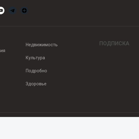
ПОДПИСКА
Недвижимость
вия
Культура
Подробно
Здоровье
едитель — ООО "Ньюсрум"
2011г. выдано Федеральной службой по надзору в сфере связи, информа
од, ул. Пискунова. 59, п.14, оф. 606
.ru
, охраняются в соответствии с законодательством РФ, в том числе 