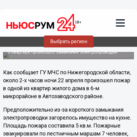
Общество
23.04.2012
20:12
Ночью в Нижнем Новгороде 7 человек
Выбрать регион
эвакуировали из-за пожара
В квартире произошло замыкание электропроводки.
Как сообщает ГУ МЧС по Нижегородской области,
около 2-х часов ночи 22 апреля произошел пожар
в одной из квартир жилого дома в 6-м
микрорайоне в Автозаводского районе.
Предположительно из-за короткого замыкания
электропроводки загорелось имущество на кухне.
Площадь пожара составила 5 кв.м. Пожарные
эвакуировали по лестничным маршам 7 человек,