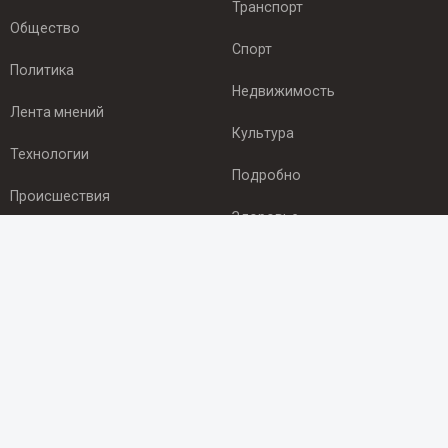
Транспорт
Общество
Спорт
Политика
Недвижимость
Лента мнений
Культура
Технологии
Подробно
Происшествия
Здоровье
Экономика
ПОДПИСКА
Подпишись на рассылку NEWSROOM24
и будь
в курсе новостей в своём городе:
Подписаться