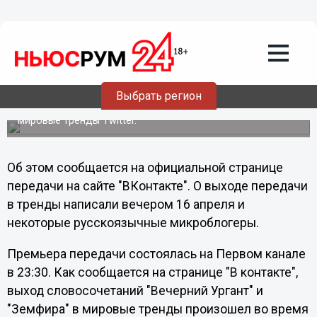
17.04.2012
23:48
"Вечерний Ургант" и Земфира попали в
мировые тренды Twitter
Название шоу "Вечерний Ургант", премьера которого
прошла в понедельник на Первом канале, и певица
Выбрать регион
Земфира, пришедшая на передачу в качестве гостя,
вечером 16 апреля на несколько минут попали в
мировые тренды Twitter.
Об этом сообщается на официальной странице
передачи на сайте "ВКонтакте". О выходе передачи
в тренды написали вечером 16 апреля и
некоторые русскоязычные микроблогеры.
Премьера передачи состоялась на Первом канале
в 23:30. Как сообщается на странице "В контакте",
выход словосочетаний "Вечерний Ургант" и
"Земфира" в мировые тренды произошел во время