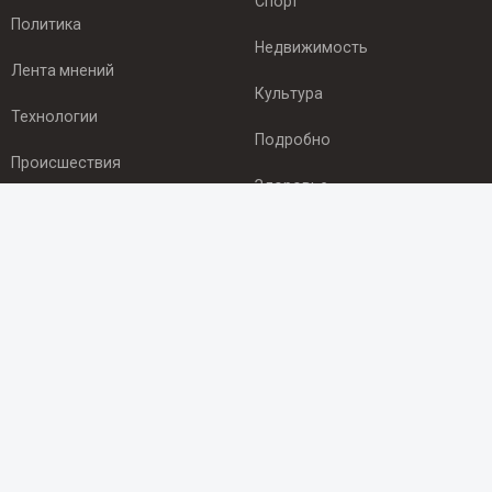
Спорт
Политика
Недвижимость
Лента мнений
Культура
Технологии
Подробно
Происшествия
Здоровье
Экономика
ПОДПИСКА
Подпишись на рассылку NEWSROOM24
и будь
в курсе новостей в своём городе:
Подписаться
© 2012 - 2025 ООО "Ньюсрум" (ИА Newsroom24 (Ньюсрум24).