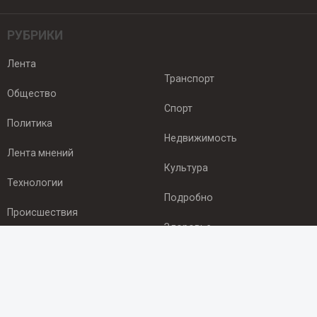
РУБРИКИ
Лента
Транспорт
Общество
Спорт
Политика
Недвижимость
Лента мнений
Культура
Технологии
Подробно
Происшествия
Здоровье
Экономика
ПОДПИСКА
Подпишись на рассылку NEWSROOM24
и будь
в курсе новостей в своём городе: