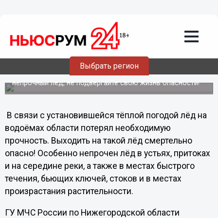
Общество
08.04.2012
18:40
МЧС предупреждает: осторожно,
весенний лёд непрочен!
Выбрать регион
Главное управление МЧС России по Нижегородской
области обращается к населению: не выходите на
непрочный лёд, не подвергайте свою жизнь опасности!
В связи с установившейся тёплой погодой лёд на
водоёмах области потерял необходимую
прочность. Выходить на такой лёд смертельно
опасно! Особенно непрочен лёд в устьях, притоках
и на середине реки, а также в местах быстрого
течения, бьющих ключей, стоков и в местах
произрастания растительности.
ГУ МЧС России по Нижегородской области