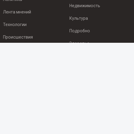
Недвижимость
Лента мнений
Культура
Технологии
Подробно
Происшествия
Здоровье
Экономика
ПОДПИСКА
Подпишись на рассылку NEWSROOM24
и будь
в курсе новостей в своём городе:
Подписаться
© 2012 - 2025 ООО "Ньюсрум" (ИА Newsroom24 (Ньюсрум24).
Учредитель — ООО "Ньюсрум"
Свидетельство о регистрации СМИ ИА № ФС 77 - 45920 от 22.07.2011г.