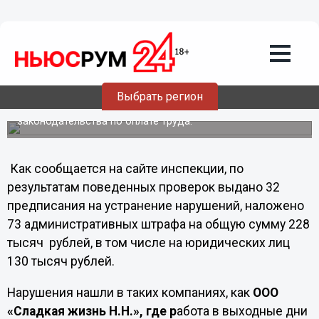
В "Сладкой жизни" и "Красном якоре"
нашли нарушения трудового
законодательства
В марте 2012 года Государственной инспекцией труда в
Нижегородской области проведено 63 проверки
Выбрать регион
хозяйствующих субъектов по вопросам оплаты труда. В
ходе проверок выявлено 68 нарушений
законодательства по оплате труда.
Как сообщается на сайте инспекции, по
результатам поведенных проверок выдано 32
предписания на устранение нарушений, наложено
73 административных штрафа на общую сумму 228
тысяч рублей, в том числе на юридических лиц
130 тысяч рублей.
Нарушения нашли в таких компаниях, как
ООО
«Сладкая жизнь Н.Н.», где р
абота в выходные дни