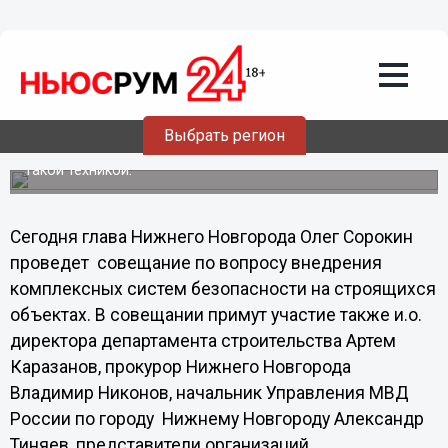
Общество
28.03.2012
09:19
Олег Сорокин проведет совещание по
внедрению комплексных систем
безопасности
Выбрать регион
Один микрорайон в Нижнем Новгороде уже оборудован
такой техникой.
Сегодня глава Нижнего Новгорода Олег Сорокин
проведет совещание по вопросу внедрения
комплексных систем безопасности на строящихся
объектах. В совещании примут участие также и.о.
директора департамента строительства Артем
Каразанов, прокурор Нижнего Новгорода
Владимир Никонов, начальник Управления МВД
России по городу Нижнему Новгороду Александр
Тиняев, представители организаций,