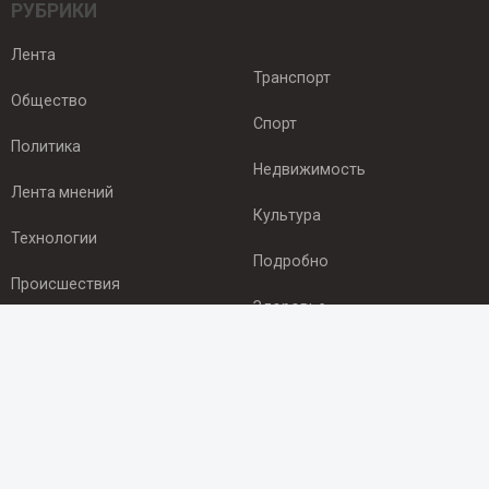
РУБРИКИ
Лента
Транспорт
Общество
Спорт
Политика
Недвижимость
Лента мнений
Культура
Технологии
Подробно
Происшествия
Здоровье
Экономика
ПОДПИСКА
Подпишись на рассылку NEWSROOM24
и будь
в курсе новостей в своём городе: