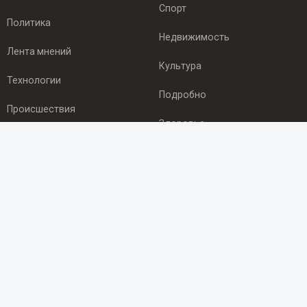
Спорт
Политика
Недвижимость
Лента мнений
Культура
Технологии
Подробно
Происшествия
Здоровье
Экономика
ПОДПИСКА
Подпишись на рассылку NEWSROOM24
и будь
в курсе новостей в своём городе:
Подписаться
© 2012 - 2025 ООО "Ньюсрум" (ИА Newsroom24 (Ньюсрум24).