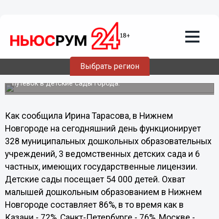
15.03.2012
22:21
В 2012 году в детсады Нижнего
Новгорода пойдут более 17 тысяч
малышей
Сегодня директор департамента образования
Выбрать регион
администрации Нижнего Новгорода Ирина Тарасова
провела пресс-конференцию по вопросам выдачи
путевок в детские сады города.
Как сообщила Ирина Тарасова, в Нижнем
Новгороде на сегодняшний день функционирует
328 муниципальных дошкольных образовательных
учреждений, 3 ведомственных детских сада и 6
частных, имеющих государственные лицензии.
Детские сады посещает 54 000 детей. Охват
малышей дошкольным образованием в Нижнем
Новгороде составляет 86%, в то время как в
Казани - 72%, Санкт-Петербурге - 76%, Москве -