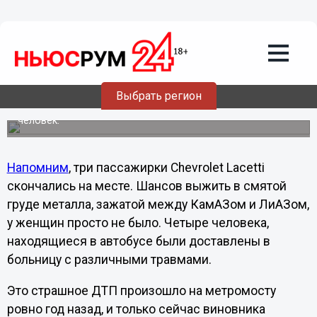
14.03.2012
02:06
Виновного в страшной аварии на
метромосту судят спустя год
Водитель груженного снегом КамАЗа 16 марта прошлого
года во время вечернего час-пика не справился с
Выбрать регион
управлением и подмял под себя пять автомобилей,
врезавшись в автобус, в котором находилось около 80
человек.
Напомним
, три пассажирки Chevrolet Lacetti
скончались на месте. Шансов выжить в смятой
груде металла, зажатой между КамАЗом и ЛиАЗом,
у женщин просто не было. Четыре человека,
находящиеся в автобусе были доставлены в
больницу с различными травмами.
Это страшное ДТП произошло на метромосту
ровно год назад, и только сейчас виновника