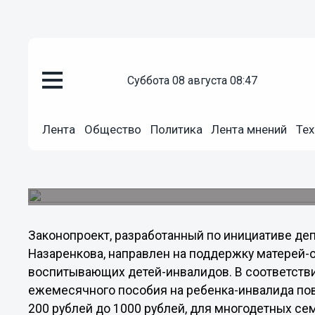
Общество
суббота 08 августа 08:47
01.03.2012
00:58
Ежемесячное пособие на детей
Лента
Общество
Политика
Лента мнений
Тех
семей увеличено в 10 раз
29 февраля депутаты Законодательного Собрани
в областной закон «О мерах социальной подде
Законопроект, разработанный по инициативе де
Назаренкова, направлен на поддержку матерей-
воспитывающих детей-инвалидов. В соответств
ежемесячного пособия на ребенка-инвалида повы
200 рублей до 1000 рублей, для многодетных сем