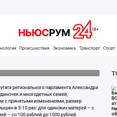
-инвалидов из многодетных
нологии
Происшествия
Экономика
Транспорт
Спорт
я приняли в двух чтениях проект изменений
ржки граждан, имеющих детей».
Т
путата регионального парламента Александра
одиночек и многодетных семей,
ии с принятыми изменениями, размер
шен в 5-10 раз: для одиноких матерей – с
ей – со 100 рублей до 1000 рублей.