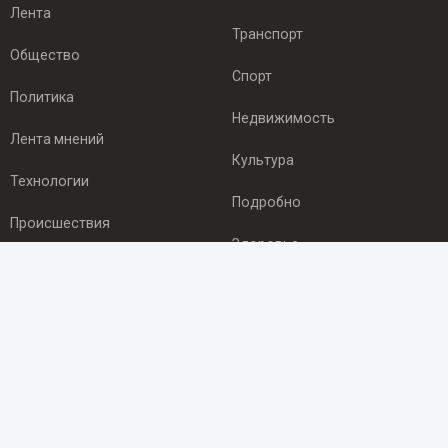
Лента
Транспорт
Общество
Спорт
Политика
Недвижимость
Лента мнений
Культура
Технологии
Подробно
Происшествия
Здоровье
Экономика
ПОДПИСКА
Подпишись на рассылку NEWSROOM24
и будь
в курсе новостей в своём городе:
Подписаться