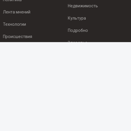
Недвижимость
Лента мнений
Культура
Технологии
Подробно
Происшествия
Здоровье
Экономика
ПОДПИСКА
Подпишись на рассылку NEWSROOM24
и будь
в курсе новостей в своём городе:
Подписаться
© 2012 - 2025 ООО "Ньюсрум" (ИА Newsroom24 (Ньюсрум24).
Учредитель — ООО "Ньюсрум"
Свидетельство о регистрации СМИ ИА № ФС 77 - 45920 от 22.07.2011г.