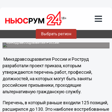
01.02.2012
05:35
Список профессий альтернативной
гражданской службы будет расширен
Призывник, имеющий право на прохождение АГС, в 2012
году сможет занять одну из 130 должностей. Список
профессий пополнится программистами,
Выбрать регион
электросварщиками, официантами и слесарями,
сообщает ИА REGNUM со ссылкой на
Минздравсоцразвития России.
Минздравсоцразвития России и Роструд
разработали проект приказа, которым
утверждаются перечень работ, профессий,
должностей, на которых могут быть заняты
российские призывники, проходящие
альтернативную гражданскую службу.
Перечень, в который раньше входили 125 позиций,
расширился до 130. Это наиболее востребованные