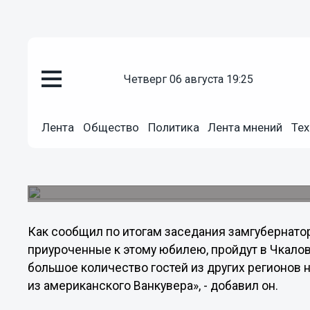
Общество
четверг 06 августа 19:25
25.01.2012
04:13
Главные торжества, приурочен
Чкалова, пройдут в Чкаловске
Лента
Общество
Политика
Лента мнений
Тех
Сегодня состоялось заседание организационно
посвященных 75-летию беспосадочного перелет
Москва - Северный полюс – Ванкувер (США).
Как сообщил по итогам заседания замгубернатор
приуроченные к этому юбилею, пройдут в Чкало
большое количество гостей из других регионов 
из американского Ванкувера», - добавил он.