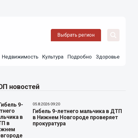
Выбрать регион
Недвижимость
Культура
Подробно
Здоровье
ОП новостей
05.8.2026 09:20
Гибель 9-летнего мальчика в ДТП
в Нижнем Новгороде проверяет
прокуратура