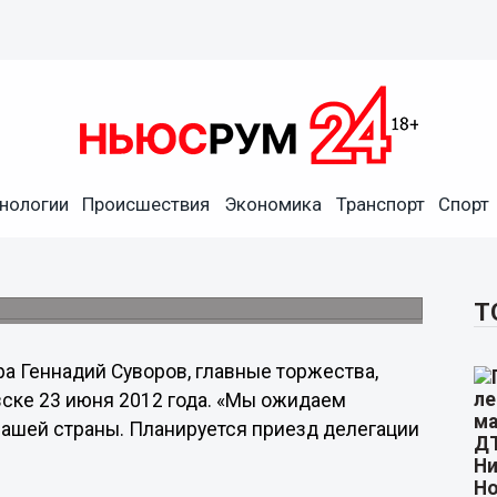
ные к 75-летию полета
нологии
Происшествия
Экономика
Транспорт
Спорт
го комитета по проведению мероприятий,
а экипажа Валерия Чкалова по маршруту:
Т
а Геннадий Суворов, главные торжества,
вске 23 июня 2012 года. «Мы ожидаем
нашей страны. Планируется приезд делегации