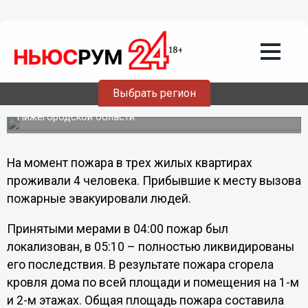
Общество
16.01.2012
21:24
В Нижнем Новгороде подожгли жилой
деревянный дом
В 03:23 15 января поступило сообщение о пожаре в 2-х
Выбрать регион
этажном 5-ти квартирном деревянном доме на улице
Барминская в Советском районе, сообщает ГУ МЧС по
Нижегородской области.
На момент пожара в трех жилых квартирах
проживали 4 человека. Прибывшие к месту вызова
пожарные эвакуировали людей.
Принятыми мерами в 04:00 пожар был
локализован, в 05:10 – полностью ликвидированы
его последствия. В результате пожара сгорела
кровля дома по всей площади и помещения на 1-м
и 2-м этажах. Общая площадь пожара составила