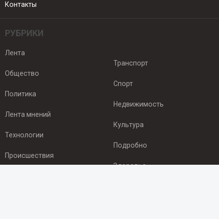
Контакты
РУБРИКИ
Лента
Транспорт
Общество
Спорт
Политика
Недвижимость
Лента мнений
Культура
Технологии
Подробно
Происшествия
Здоровье
Экономика
ПОДПИСКА
Подпишись на рассылку NEWSROOM24
и будь
в курсе новостей в своём городе: