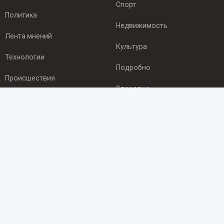
Спорт
Политика
Недвижимость
Лента мнений
Культура
Технологии
Подробно
Происшествия
Здоровье
Экономика
ПОДПИСКА
Подпишись на рассылку NEWSROOM24
и будь
в курсе новостей в своём городе:
Подписаться
© 2012 - 2025 ООО "Ньюсрум" (ИА Newsroom24 (Ньюсрум24).