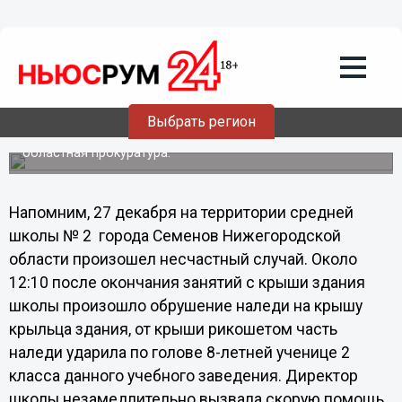
29.12.2011
22:05
Прокуратура провела проверку по
факту обрушения на девочку наледи с
крыши школы
Выбрать регион
Семеновская городская прокуратура провела проверку
по факту обрушения наледи с крыши школы, сообщает
областная прокуратура.
Напомним, 27 декабря на территории средней
школы № 2 города Семенов Нижегородской
области произошел несчастный случай. Около
12:10 после окончания занятий с крыши здания
школы произошло обрушение наледи на крышу
крыльца здания, от крыши рикошетом часть
наледи ударила по голове 8-летней ученице 2
класса данного учебного заведения. Директор
школы незамедлительно вызвала скорую помощь.