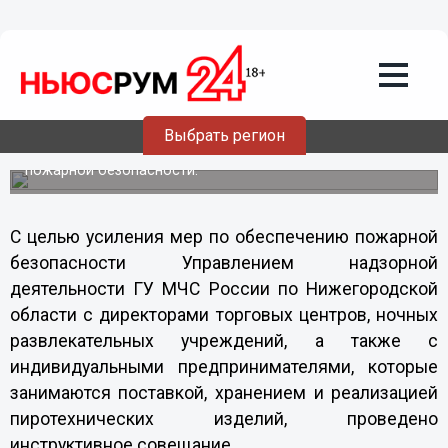
Общество
25.12.2011
20:22
Торговцам пиротехники рассказали как
себя вести
Выбрать регион
МЧС акцентируют внимание на соблюдение правил
пожарной безопасности.
С целью усиления мер по обеспечению пожарной
безопасности Управлением надзорной
деятельности ГУ МЧС России по Нижегородской
области с директорами торговых центров, ночных
развлекательных учреждений, а также с
индивидуальными предпринимателями, которые
занимаются поставкой, хранением и реализацией
пиротехнических изделий, проведено
инструктивное совещание.