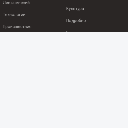
Лента мнений
Культура
Технологии
Подробно
Происшествия
Здоровье
Экономика
ПОДПИСКА
Подпишись на рассылку NEWSROOM24
и будь
в курсе новостей в своём городе:
Подписаться
© 2012 - 2025 ООО "Ньюсрум" (ИА Newsroom24 (Ньюсрум24).
Учредитель — ООО "Ньюсрум"
Свидетельство о регистрации СМИ ИА № ФС 77 - 45920 от 22.07.2011г.
выдано Федеральной службой по надзору в сфере связи,
информационных технологий и массовый коммуникаций.