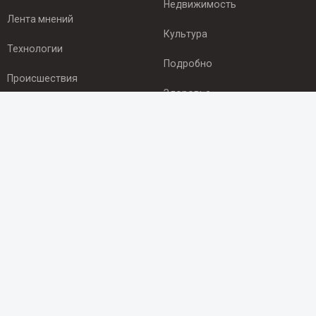
Недвижимость
Лента мнений
Культура
Технологии
Подробно
Происшествия
Здоровье
Экономика
ПОДПИСКА
Подпишись на рассылку NEWSROOM24
и будь
в курсе новостей в своём городе:
Подписаться
© 2012 - 2025 ООО "Ньюсрум" (ИА Newsroom24 (Ньюсрум24).
Учредитель — ООО "Ньюсрум"
Свидетельство о регистрации СМИ ИА № ФС 77 - 45920 от 22.07.2011г.
выдано Федеральной службой по надзору в сфере связи,