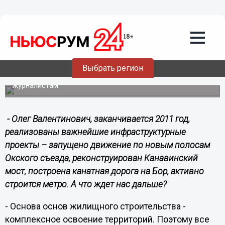
16.12.2011
06:08
Город будущего
На последнем в этом году заседании законодательного
собрания Нижегородской области впервые выступил
глава Нижнего Новгорода. Олег Сорокин представил
программу развития города. Депутаты слушали очень
Выбрать регион
внимательно и приняли доклад к сведению. Позже Олег
Сорокин основные пункты программы развития изложил
журналистам.
- Олег Валентинович, заканчивается 2011 год,
реализованы важнейшие инфраструктурные
проекты – запущено движение по новым полосам
Окского съезда, реконструирован Канавинский
мост, построена канатная дорога на Бор, активно
строится метро.
А что ждет нас дальше?
- Основа основ жилищного строительства -
комплексное освоение территорий. Поэтому все