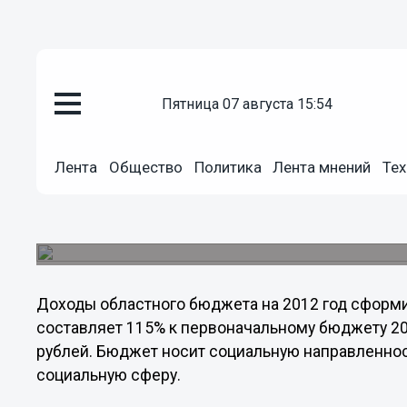
пятница 07 августа 15:54
Общество
16.12.2011
02:35
Утвержден бюджет Нижегородс
Лента
Общество
Политика
Лента мнений
Тех
15 декабря депутаты Законодательного собран
втором, окончательном, чтении бюджет региона 
правительство.
Доходы областного бюджета на 2012 год сформи
составляет 115% к первоначальному бюджету 20
рублей. Бюджет носит социальную направленнос
социальную сферу.