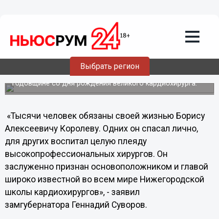
В Нижнем Новгороде открыли
мемориальную доску академику
Королеву
Сегодня состоялось торжественное открытие
мемориальной доски академику Королеву на здании
Выбрать регион
Нижегородской государственной медицинской
академии. Это мероприятие приурочено к 102
годовщине со дня рождения великого кардиохирурга.
«Тысячи человек обязаны своей жизнью Борису
Алексеевичу Королеву. Одних он спасал лично,
для других воспитал целую плеяду
высокопрофессиональных хирургов. Он
заслуженно признан основоположником и главой
широко известной во всем мире Нижегородской
школы кардиохирургов», - заявил
замгубернатора Геннадий Суворов.