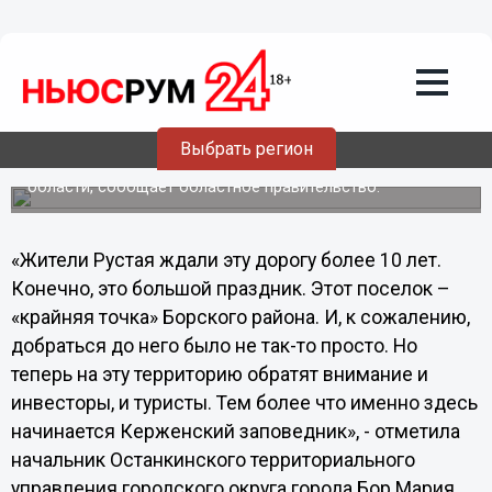
Общество
07.12.2011
01:59
Новая дорога и мост в Борском районе
сданы раньше срока
6 декабря состоялось торжественное открытие
Выбрать регион
автодороги Большое Орловское – Рустай с мостом
через реку Керженец в Борском районе Нижегородской
области, сообщает областное правительство.
«Жители Рустая ждали эту дорогу более 10 лет.
Конечно, это большой праздник. Этот поселок –
«крайняя точка» Борского района. И, к сожалению,
добраться до него было не так-то просто. Но
теперь на эту территорию обратят внимание и
инвесторы, и туристы. Тем более что именно здесь
начинается Керженский заповедник», - отметила
начальник Останкинского территориального
управления городского округа города Бор Мария